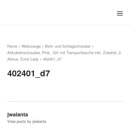
Skip
to
Home
Menu
content
Home
»
Werkzeuge
»
Bohr- und Schlagschrauber
»
Akkubohrschrauber, Pink, 12V mit Transporttasche inkl. Zubehör, 2
Akkus, Extol Lady
»
402401_d7
402401_d7
jwalanta
View posts by jwalanta