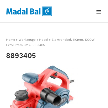
Skip
to
Home
Menu
content
Home
»
Werkzeuge
»
Hobel
»
Elektrohobel, 110mm, 1000W,
Extol Premium
»
8893405
8893405