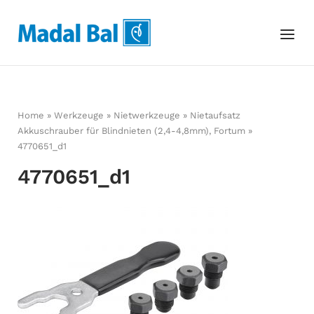
Skip
to
Home
Menu
content
Home
»
Werkzeuge
»
Nietwerkzeuge
»
Nietaufsatz
Akkuschrauber für Blindnieten (2,4-4,8mm), Fortum
»
4770651_d1
4770651_d1