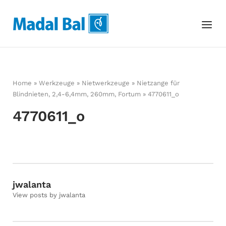
Skip
to
Home
Menu
content
Home
»
Werkzeuge
»
Nietwerkzeuge
»
Nietzange für
Blindnieten, 2,4-6,4mm, 260mm, Fortum
»
4770611_o
4770611_o
jwalanta
View posts by jwalanta