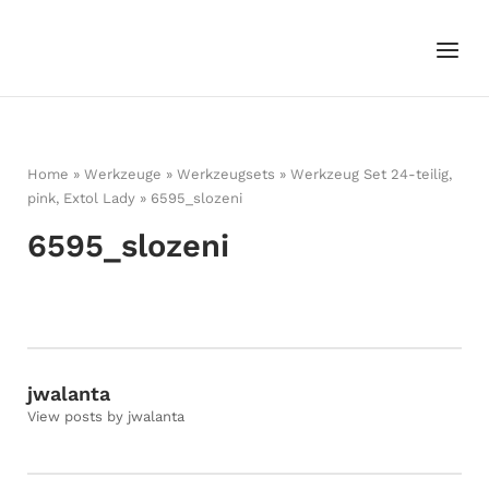
Skip
to
Menu
Home
content
Home
»
Werkzeuge
»
Werkzeugsets
»
Werkzeug Set 24-teilig,
pink, Extol Lady
»
6595_slozeni
6595_slozeni
jwalanta
View posts by jwalanta