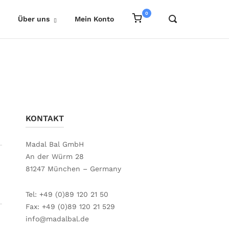
0
Einkaufkorb
OPEN
Über uns
Mein Konto
anzeigen
SEARCH
BAR
KONTAKT
Madal Bal GmbH
An der Würm 28
81247 München – Germany
Tel: +49 (0)89 120 21 50
Fax: +49 (0)89 120 21 529
info@madalbal.de