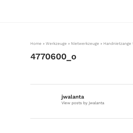
Skip
to
Home
content
Home
»
Werkzeuge
»
Nietwerkzeuge
»
Handnietzange 
4770600_o
jwalanta
View posts by jwalanta