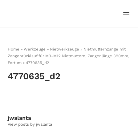
Skip
to
Menu
Home
content
Home
»
Werkzeuge
»
Nietwerkzeuge
»
Nietmutternzange mit
Zangenrücklauf für M3-M12 Nietmuttern, Zangenlänge 390mm,
Fortum
»
4770635_d2
4770635_d2
jwalanta
View posts by jwalanta