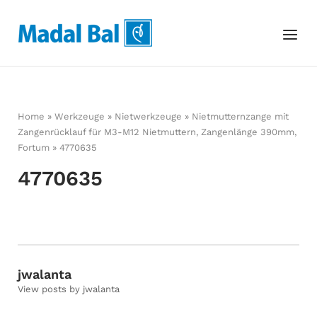
Skip
to
Home
Menu
content
Home
»
Werkzeuge
»
Nietwerkzeuge
»
Nietmutternzange mit
Zangenrücklauf für M3-M12 Nietmuttern, Zangenlänge 390mm,
Fortum
»
4770635
4770635
jwalanta
View posts by jwalanta