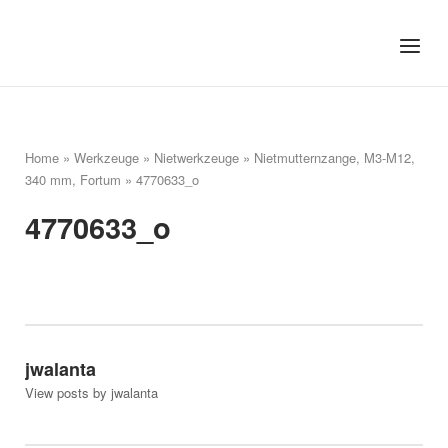
Skip
to
Home
Menu
content
Home
»
Werkzeuge
»
Nietwerkzeuge
»
Nietmutternzange, M3-M12,
340 mm, Fortum
»
4770633_o
4770633_o
jwalanta
View posts by jwalanta