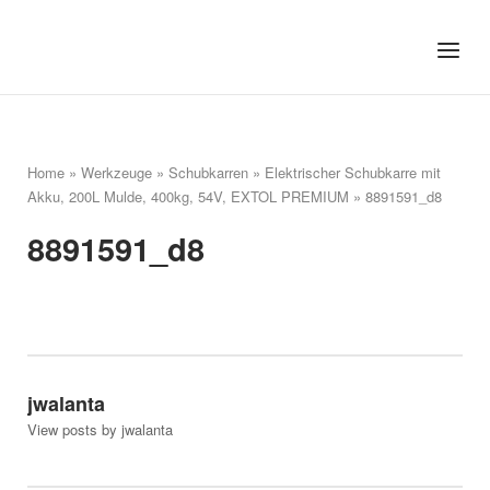
Skip
to
Home
Menu
content
Home
»
Werkzeuge
»
Schubkarren
»
Elektrischer Schubkarre mit
Akku, 200L Mulde, 400kg, 54V, EXTOL PREMIUM
»
8891591_d8
8891591_d8
jwalanta
View posts by jwalanta