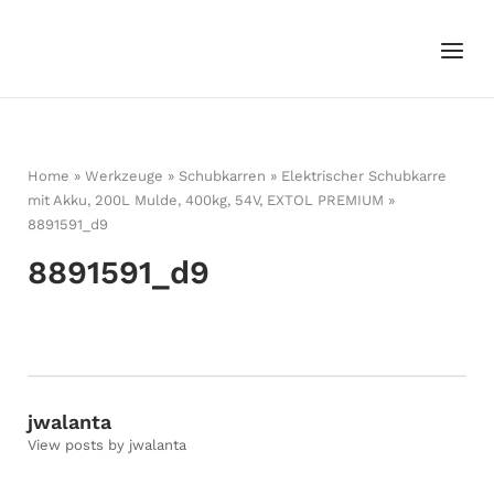
Skip
to
Menu
Home
content
Home
»
Werkzeuge
»
Schubkarren
»
Elektrischer Schubkarre
mit Akku, 200L Mulde, 400kg, 54V, EXTOL PREMIUM
»
8891591_d9
8891591_d9
jwalanta
View posts by jwalanta