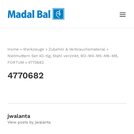
Skip
to
Home
Menu
content
Home
»
Werkzeuge
»
Zubehör & Verbrauchsmaterial
»
Nietmuttern Set 40-tlg, Stahl verzinkt, M3-M4-M5-M6-M8,
FORTUM
»
4770682
4770682
jwalanta
View posts by jwalanta