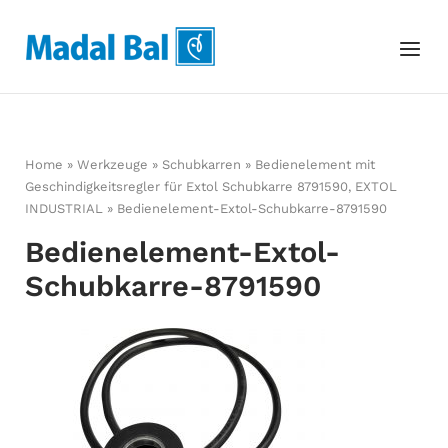
Skip
to
Home
Menu
content
Home
»
Werkzeuge
»
Schubkarren
»
Bedienelement mit
Geschindigkeitsregler für Extol Schubkarre 8791590, EXTOL
INDUSTRIAL
»
Bedienelement-Extol-Schubkarre-8791590
Bedienelement-Extol-
Schubkarre-8791590