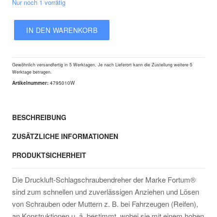
Nur noch 1 vorrätig
IN DEN WARENKORB
Druckluft-
Schlagschrauber
1/2"
Gewöhnlich versandfertig
in 5 Werktagen. Je nach Lieferort kann die Zustellung weitere 5
MINI,
Werktage betragen.
610Nm,
Artikelnummer:
4795010W
Fortum
Menge
BESCHREIBUNG
ZUSÄTZLICHE INFORMATIONEN
PRODUKTSICHERHEIT
Die Druckluft-Schlagschraubendreher der Marke Fortum®
sind zum schnellen und zuverlässigen Anziehen und Lösen
von Schrauben oder Muttern z. B. bei Fahrzeugen (Reifen),
an Konstruktionen u. ä. bestimmt, wobei sie mit einem hohen