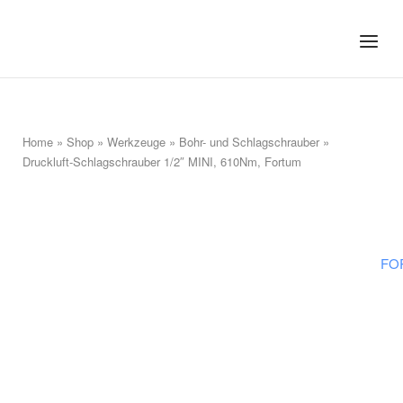
Skip
to
Home
Menu
content
Home
»
Shop
»
Werkzeuge
»
Bohr- und Schlagschrauber
»
Druckluft-Schlagschrauber 1/2″ MINI, 610Nm, Fortum
FO