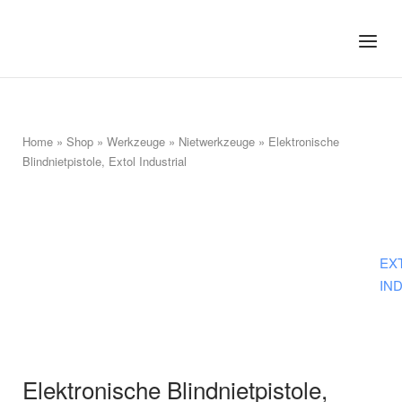
Skip
to
Home
Menu
content
Home
»
Shop
»
Werkzeuge
»
Nietwerkzeuge
»
Elektronische
Blindnietpistole, Extol Industrial
EX
IN
Elektronische Blindnietpistole,