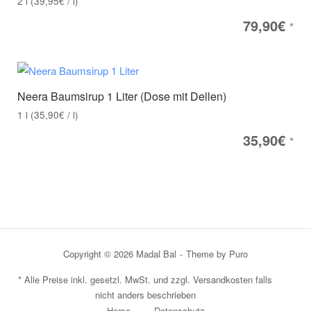
2
l
(
39,95
€
/
l
)
79,90
€
*
Neera Baumsirup 1 Liter (Dose mit Dellen)
1
l
(
35,90
€
/
l
)
35,90
€
*
Copyright © 2026 Madal Bal
Theme by
Puro
* Alle Preise inkl. gesetzl. MwSt. und zzgl. Versandkosten falls
nicht anders beschrieben
Home
Datenschutz