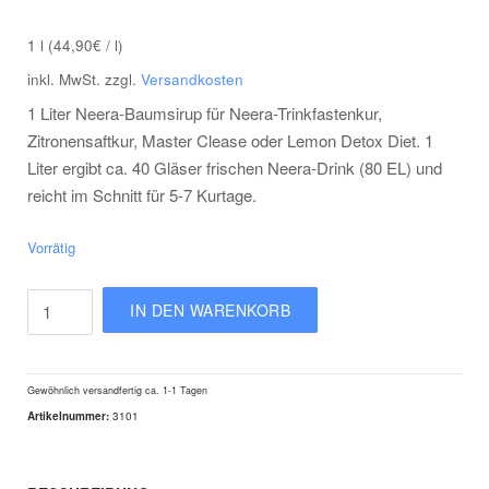
1
l
(
44,90
€
/
l
)
inkl. MwSt.
zzgl.
Versandkosten
1 Liter Neera-Baumsirup für Neera-Trinkfastenkur,
Zitronensaftkur, Master Clease oder Lemon Detox Diet. 1
Liter ergibt ca. 40 Gläser frischen Neera-Drink (80 EL) und
reicht im Schnitt für 5-7 Kurtage.
Vorrätig
Neera
IN DEN WARENKORB
Baumsirup
1
Liter
Gewöhnlich versandfertig
ca. 1-1 Tagen
Menge
Artikelnummer:
3101