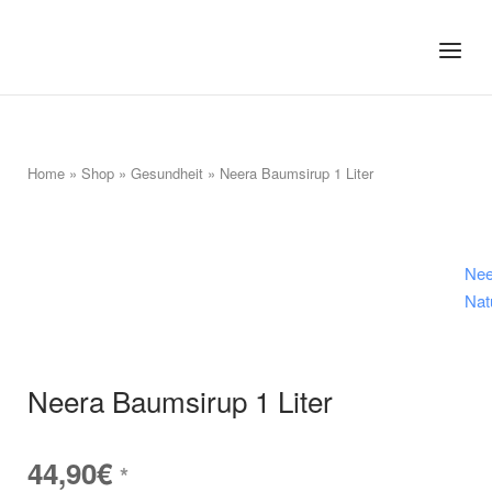
Skip
to
Home
Menu
content
Home
»
Shop
»
Gesundheit
»
Neera Baumsirup 1 Liter
Nee
Nat
Neera Baumsirup 1 Liter
44,90
€
*