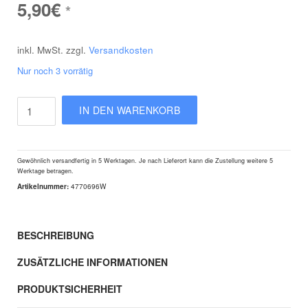
5,90
€
*
inkl. MwSt.
zzgl.
Versandkosten
Nur noch 3 vorrätig
Nietdorn
IN DEN WARENKORB
M8
für
Fortum
Gewöhnlich versandfertig
in 5 Werktagen. Je nach Lieferort kann die Zustellung weitere 5
4770633-
Werktage betragen.
4770636
Artikelnummer:
4770696W
Menge
BESCHREIBUNG
ZUSÄTZLICHE INFORMATIONEN
PRODUKTSICHERHEIT