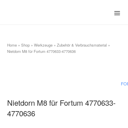
Skip
to
Home
Menu
content
Home
»
Shop
»
Werkzeuge
»
Zubehör & Verbrauchsmaterial
»
Nietdorn M8 für Fortum 4770633-4770636
FO
Nietdorn M8 für Fortum 4770633-
4770636